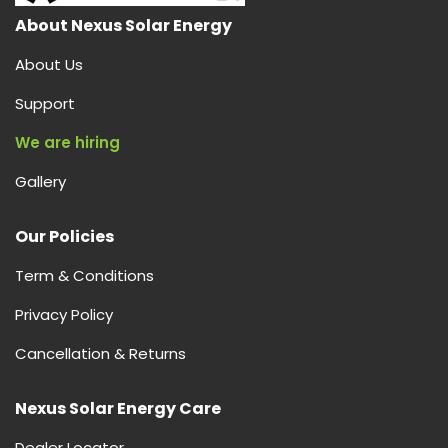
यह
कैसे
About Nexus Solar Energy
काम
About Us
करता
है,
Support
और
We are hiring
नेक्सस
सोलर
Gallery
एनर्जी
भारत
Our Policies
में
आपकी
Term & Conditions
सबसे
अच्छी
Privacy Policy
पसंद
Cancellation & Returns
क्यों
है?
Nexus Solar Energy Care
Dealer Locator