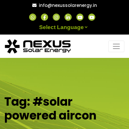
Skip
info@nexussolarenergy.in
to
content
Powered by
Tag:
#solar
powered aircon