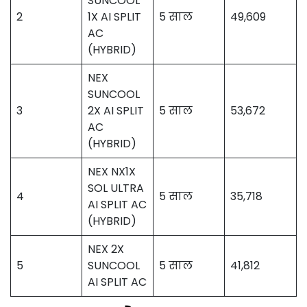
SUNCOOL
2
1X AI SPLIT
5 साल
49,609
AC
(HYBRID)
NEX
SUNCOOL
3
2X AI SPLIT
5 साल
53,672
AC
(HYBRID)
NEX NX1X
SOL ULTRA
4
5 साल
35,718
AI SPLIT AC
(HYBRID)
NEX 2X
5
SUNCOOL
5 साल
41,812
AI SPLIT AC