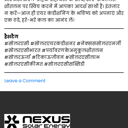
शीतलन पर स्विच करने में आपका आदर्श साथी है। इंतजार
न करें—आज ही एयर कंडीशनिंग के भविष्य को अपनाएं और
एक ठंडे, हरे-भरे कल का आनंद लें।
हैशटैग
:
#सोलरएसी #सोलरएयरकंडीशनर #नेक्सससोलरएनर्जी
#सोलरएसीभारत #पर्यावरणकेअनुकूलशीतलन
#सोलरऊर्जा #टिकाऊजीवन #सोलरएसीलाभ
#सोलरएसीकीमत #सोलरएसीसब्सिडी
on
Leave a Comment
सोलर
ए.सी:
सोलर
एसी
क्या
है,